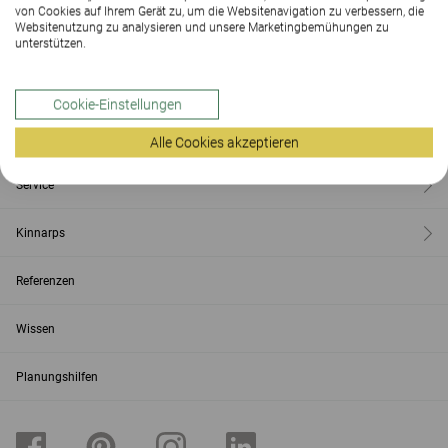
von Cookies auf Ihrem Gerät zu, um die Websitenavigation zu verbessern, die
Websitenutzung zu analysieren und unsere Marketingbemühungen zu
Kontakt
unterstützen.
Showroom
Cookie-Einstellungen
Produkte
Alle Cookies akzeptieren
Service
Kinnarps
Referenzen
Wissen
Planungshilfen