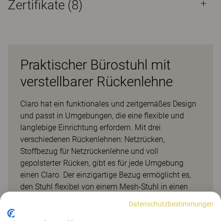
Zertifikate (
8
)
Praktischer Bürostuhl mit
verstellbarer Rückenlehne
Claro hat ein funktionales und zeitgemäßes Design
und passt in Umgebungen, die eine flexible und
langlebige Einrichtung erfordern. Mit drei
verschiedenen Rückenlehnen: Netzrücken,
Stoffbezug für Netzrückenlehne und voll
gepolsterter Rücken, gibt es für jede Umgebung
einen Claro. Der einzigartige Bezug ermöglicht es,
den Stuhl flexibel von einem Mesh-Stuhl in einen
gepolsterten Stuhl zu verwandeln. Claro ist mit einer
Datenschutzbestimmungen
ergonomischen Synchronmechanik ausgestattet,