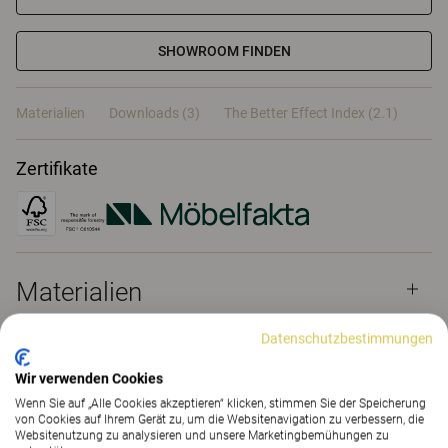
SHOWROOM FINDEN
Materialien
Downloads (3)
The Better Effect Index (2.1)
Zertifikate
Materialien
Datenschutzbestimmungen
Downloads (
3
)
Wir verwenden Cookies
Wenn Sie auf „Alle Cookies akzeptieren“ klicken, stimmen Sie der Speicherung
von Cookies auf Ihrem Gerät zu, um die Websitenavigation zu verbessern, die
The Better Effect Index (2.1)
Websitenutzung zu analysieren und unsere Marketingbemühungen zu