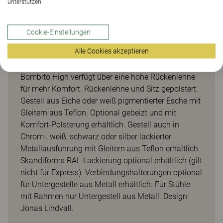
unterstützen.
Cookie-Einstellungen
Bombito High
Alle Cookies akzeptieren
Bombito High verfügt über eine hohe Rückenlehne
für mehr Komfort. Rückenlehne und Sitz gepolstert.
Gestell aus Eiche oder weiß pigmentierter Esche mit
Gleitern aus Teflon. Optional gebeizt und mit
Komfort-Polsterung erhältlich. Gestell auch in
Chrom-, weiß, schwarz oder silber lackierter
Metallausführung mit Gleitern aus Teflon erhältlich.
Skandiforms RAL-Lackierung optional erhältlich (gilt
nicht für Express). Verbindungshalterungen optional
für Untergestelle aus Metall erhältlich. Für Stühle
mit Rahmen nur Untergestell aus Metall. Design:
Jonas Lindvall.