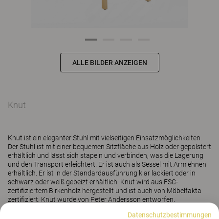
ALLE BILDER ANZEIGEN
Knut
Knut ist ein eleganter Stuhl mit vielseitigen Einsatzmöglichkeiten.
Der Stuhl ist mit einer bequemen Sitzfläche aus Holz oder gepolstert
erhältlich und lässt sich stapeln und verbinden, was die Lagerung
und den Transport erleichtert. Er ist auch als Sessel mit Armlehnen
erhältlich. Er ist in der Standardausführung klar lackiert oder in
schwarz oder weiß gebeizt erhältlich. Knut wird aus FSC-
zertifiziertem Birkenholz hergestellt und ist auch von Möbelfakta
zertifiziert. Knut wurde von Peter Andersson entworfen.
Datenschutzbestimmungen