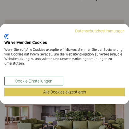
Kurbits Stuhl
Datenschutzbestimmungen
Wir verwenden Cookies
Massive birke natur oder beh Sitzkissen als Zubehör
Wenn Sie auf „Alle Cookies akzeptieren“ klicken, stimmen Sie der Speicherung
Materialverbrauch 65 cm Rückenkissen als Zubehör
von Cookies auf Ihrem Gerät zu, um die Websitenavigation zu verbessern, die
Materialverbrauch 35 cm Unterbezug
Websitenutzung zu analysieren und unsere Marketingbemühungen zu
unterstützen.
Gummigewebe optional
Referenzen
Cookie-Einstellungen
Alle Cookies akzeptieren