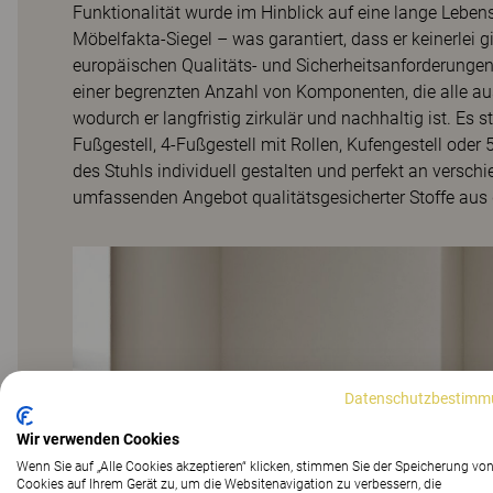
Funktionalität wurde im Hinblick auf eine lange Leben
Möbelfakta-Siegel – was garantiert, dass er keinerlei gi
europäischen Qualitäts- und Sicherheitsanforderungen f
einer begrenzten Anzahl von Komponenten, die alle au
wodurch er langfristig zirkulär und nachhaltig ist. Es 
Fußgestell, 4-Fußgestell mit Rollen, Kufengestell ode
des Stuhls individuell gestalten und perfekt an vers
umfassenden Angebot qualitätsgesicherter Stoffe aus
Datenschutzbestimm
Wir verwenden Cookies
Wenn Sie auf „Alle Cookies akzeptieren“ klicken, stimmen Sie der Speicherung vo
Cookies auf Ihrem Gerät zu, um die Websitenavigation zu verbessern, die