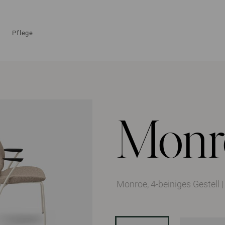
Pflege
Monr
Monroe, 4-beiniges Gestell
|