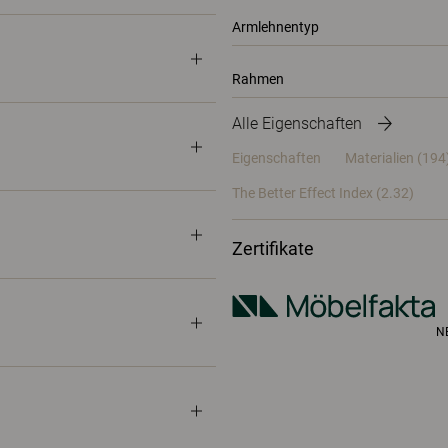
Armlehnentyp
Rahmen
Alle Eigenschaften
Eigenschaften
Materialien
(194
The Better Effect Index (2.32)
Zertifikate
N