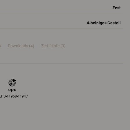
Fest
4-beiniges Gestell
)
Downloads (4)
Zertifikate (
3
)
EPD-11968-11947