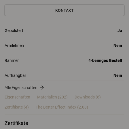
KONTAKT
Gepolstert
Ja
Armlehnen
Nein
Rahmen
4-beiniges Gestell
Aufhängbar
Nein
Alle Eigenschaften
Eigenschaften
Materialien
(202)
Downloads (6)
Zertifikate (
4
)
The Better Effect Index (2.08)
Zertifikate