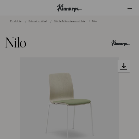
Produkte
Bürositzmöbel
Stühle & Konferenzstühle
Nilo
?
?
Nilo