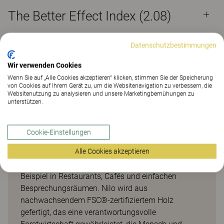
The Better Effect Index (2.08)
Datenschutzbestimmungen
Wir verwenden Cookies
Praktischer und langlebiger
Wenn Sie auf „Alle Cookies akzeptieren“ klicken, stimmen Sie der Speicherung
von Cookies auf Ihrem Gerät zu, um die Websitenavigation zu verbessern, die
Holzschalenstuhl
Websitenutzung zu analysieren und unsere Marketingbemühungen zu
unterstützen.
Nilo ist ein praktischer und langlebiger
Holzschalenstuhl, der in mehreren Ausführungen
Cookie-Einstellungen
erhältlich ist, die eine komplette Serie bilden. Dank
Alle Cookies akzeptieren
seiner schlichten Form lässt er sich flexibel in
unterschiedlichen Umgebungen nutzen, zum
Beispiel in Restaurants, Cafés und einfachen
Besprechungsräumen. Nilo wird aus
nachwachsendem FSC®-zertifiziertem Holz
gefertigt, das eine verantwortungsvolle