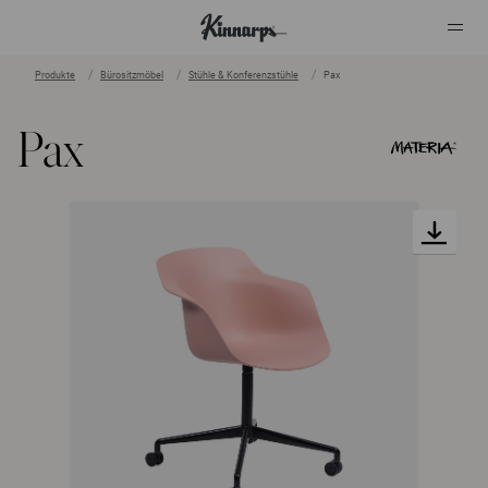
Produkte
Bürositzmöbel
Stühle & Konferenzstühle
Pax
?
?
Pax