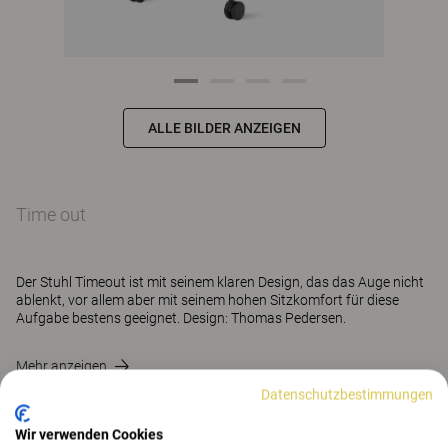
ALLE BILDER ANZEIGEN
Time out
Der Stuhl Timeout ist mit seinem klaren Design, das das Auge nicht
ablenkt, vor allem aber mit seinem hohen Sitzkomfort für diese
Aufgabe bestens geeignet. Design: Thomas Pedersen.
Mehr anzeigen
Datenschutzbestimmungen
Wir verwenden Cookies
KONTAKT