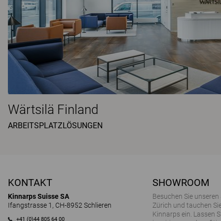
Wärtsilä Finland
ARBEITSPLATZLÖSUNGEN
KONTAKT
SHOWROOM
Kinnarps Suisse SA
Besuchen Sie unseren
Ifangstrasse 1, CH-8952 Schlieren
Zürich und tauchen Sie
Kinnarps ein. Lassen S
+41 (0)44 805 64 00