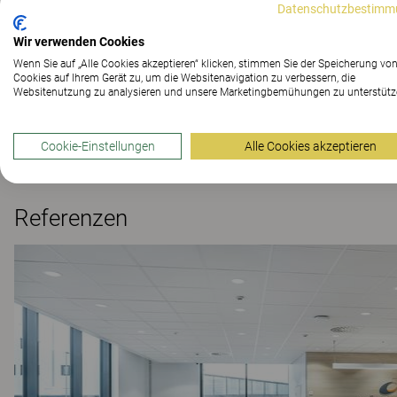
Datenschutzbestimm
Wir verwenden Cookies
Materialien
Wenn Sie auf „Alle Cookies akzeptieren“ klicken, stimmen Sie der Speicherung vo
Cookies auf Ihrem Gerät zu, um die Websitenavigation zu verbessern, die
Websitenutzung zu analysieren und unsere Marketingbemühungen zu unterstütz
Downloads (
3
)
Cookie-Einstellungen
Alle Cookies akzeptieren
Referenzen