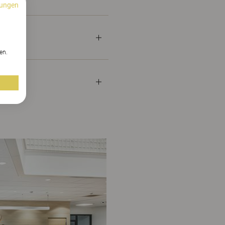
ungen
n
en.