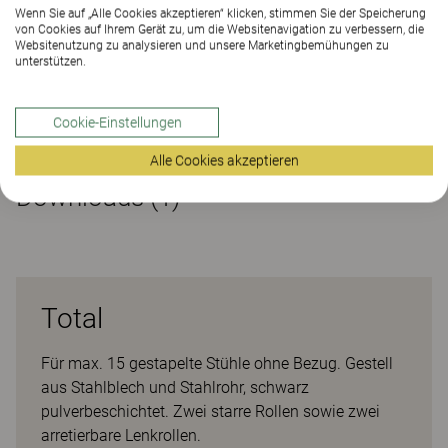
KONTAKT
Wenn Sie auf „Alle Cookies akzeptieren“ klicken, stimmen Sie der Speicherung
von Cookies auf Ihrem Gerät zu, um die Websitenavigation zu verbessern, die
Websitenutzung zu analysieren und unsere Marketingbemühungen zu
unterstützen.
SHOWROOM FINDEN
Cookie-Einstellungen
Downloads (1)
Alle Cookies akzeptieren
Downloads (
1
)
Total
Für max. 15 gestapelte Stühle ohne Bezug. Gestell
aus Stahlblech und Stahlrohr, schwarz
pulverbeschichtet. Zwei starre Rollen sowie zwei
arretierbare Lenkrollen.