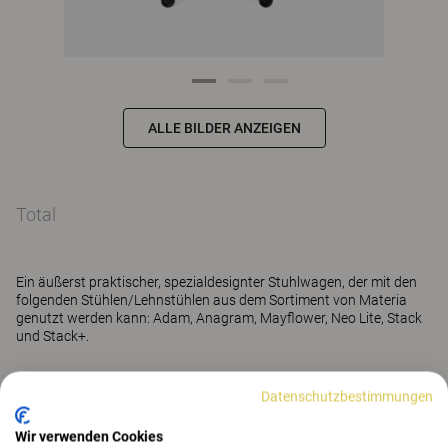
ALLE BILDER ANZEIGEN
Total
Ein äußerst praktischer, spezialdesignter Stuhlwagen, der mit den
folgenden Stühlen/Lehnstühlen aus dem Sortiment von Materia
genutzt werden kann: Adam, Anagram, Mayflower, Neo Lite, Stack
und Stack+.
Mehr anzeigen
Datenschutzbestimmungen
Wir verwenden Cookies