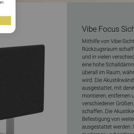
en.
Vibe Focus Sic
Mithilfe von Vibe-Sic
Rückzugsraum schaffe
und in vielen verschie
eine hohe Schalldämm
überall im Raum, währ
wird. Die Akustikwänd
ausgestattet, mit den
montieren, entfernen 
verschiedener Größen u
schaffen. Die Akustik
Befestigung von weit
ausgestattet werden. 