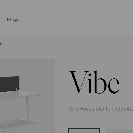
Pflege
de
Vibe
Vibe Focus Sichtblende
|
Ar