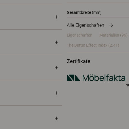
Gesamtbreite (mm)
Alle Eigenschaften
Eigenschaften
Materialien
(96)
The Better Effect Index (2.41)
Zertifikate
N