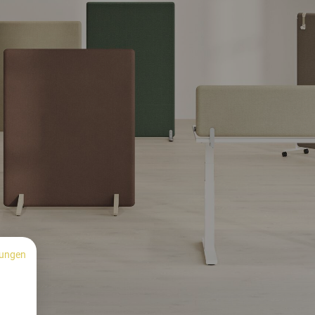
ungen
n