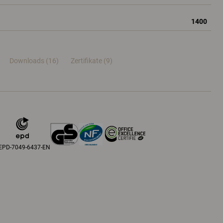
1400
Downloads (16)
Zertifikate (
9
)
EPD-7049-6437-EN