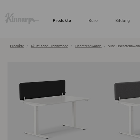
?
?
Produkte
Büro
Bildung
Produkte
Akustische Trennwände
Tischtrennwände
Vibe Tischtrennwän