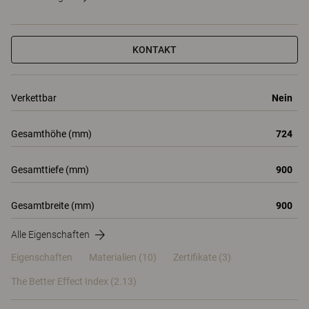
KONTAKT
Verkettbar
Nein
Gesamthöhe (mm)
724
Gesamttiefe (mm)
900
Gesamtbreite (mm)
900
Alle Eigenschaften
Eigenschaften
Materialien
(10)
Zertifikate (
3
)
The Better Effect Index (2.13)