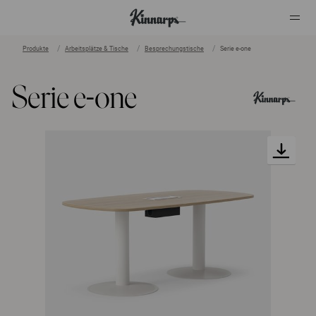
Produkte
Arbeitsplätze & Tische
Besprechungstische
Serie e-one
?
?
Serie e-one