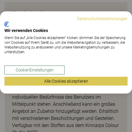
Praktische
Datenschutzbestimmungen
Besprechungstische mit freier
Wir verwenden Cookies
Wahlmöglichkeit
Wenn Sie auf „Alle Cookies akzeptieren“ klicken, stimmen Sie der Speicherung
von Cookies auf Ihrem Gerät zu, um die Websitenavigation zu verbessern, die
Die Besprechungs- und Konferenztische der [E]-Serie
Websitenutzung zu analysieren und unsere Marketingbemühungen zu
unterstützen.
bieten viele Optionen und umfassende
Auswahlmöglichkeiten für individuelle Lösungen.
Diese Produktserie eignet sich für jede Aufgabe,
Cookie-Einstellungen
Mitarbeiterzahl oder Arbeitsumgebung. Mit einer
Alle Cookies akzeptieren
großen Auswahl an Tischplatten und Gestellen lässt
sich ein Arbeitsplatz schaffen, bei dem die
individuellen Bedürfnisse des Benutzers im
Mittelpunkt stehen. Anschließend kann ein großes
Angebot an Zubehör hinzugefügt werden. Erhältlich
mit verschiedenen Beschichtungen und Gestellen.
Verfügbar mit den Stoffen aus dem Kinnarps Colour