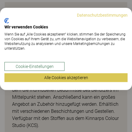
Praktische
Datenschutzbestimmungen
Besprechungstische mit freier
Wir verwenden Cookies
Wahlmöglichkeit
Wenn Sie auf „Alle Cookies akzeptieren“ klicken, stimmen Sie der Speicherung
von Cookies auf Ihrem Gerät zu, um die Websitenavigation zu verbessern, die
Websitenutzung zu analysieren und unsere Marketingbemühungen zu
Die [E]-Serie bietet umfangreiche Optionen und
unterstützen.
umfassende Auswahlmöglichkeiten für individuelle
Lösungen. Diese Produktserie eignet sich für jede
Cookie-Einstellungen
Aufgabe, Mitarbeiterzahl oder Arbeitsumgebung.
Mit einer großen Auswahl an Tischplatten und
Alle Cookies akzeptieren
Gestellen lässt sich ein Arbeitsplatz schaffen, bei
dem die individuellen Bedürfnisse des Benutzers im
Mittelpunkt stehen. Anschließend kann ein großes
Angebot an Zubehör hinzugefügt werden. Erhältlich
mit verschiedenen Beschichtungen und Gestellen.
Verfügbar mit den Stoffen aus dem Kinnarps Colour
Studio (KCS).