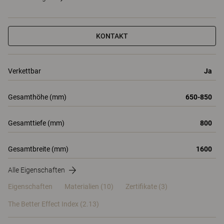
KONTAKT
Verkettbar
Ja
Gesamthöhe (mm)
650-850
Gesamttiefe (mm)
800
Gesamtbreite (mm)
1600
Alle Eigenschaften
Eigenschaften
Materialien
(10)
Zertifikate (
3
)
The Better Effect Index (2.13)