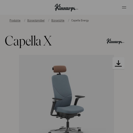
Produkte
Bürositzmöbel
Bürostühle
Capella Energy
?
?
Capella X