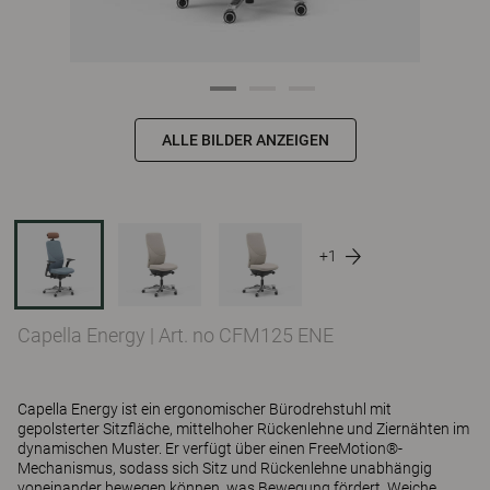
ALLE BILDER ANZEIGEN
+1
Capella Energy
|
Art. no CFM125 ENE
Capella Energy ist ein ergonomischer Bürodrehstuhl mit
gepolsterter Sitzfläche, mittelhoher Rückenlehne und Ziernähten im
dynamischen Muster. Er verfügt über einen FreeMotion®-
Mechanismus, sodass sich Sitz und Rückenlehne unabhängig
voneinander bewegen können, was Bewegung fördert. Weiche