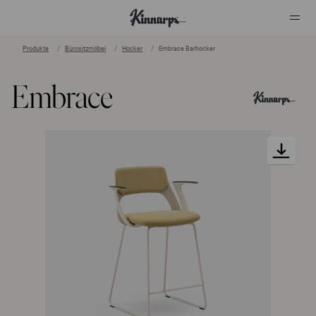
Produkte
Bürositzmöbel
Hocker
Embrace Barhocker
?
?
Embrace