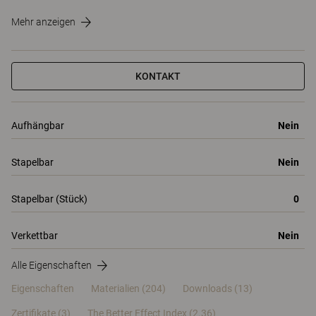
Mehr anzeigen
KONTAKT
Aufhängbar
Nein
Stapelbar
Nein
Stapelbar (Stück)
0
Verkettbar
Nein
Alle Eigenschaften
Eigenschaften
Materialien
(204)
Downloads (13)
Zertifikate (
3
)
The Better Effect Index (2.36)