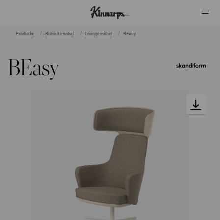
Produkte
Bürositzmöbel
Loungemöbel
BEasy
?
?
BEasy