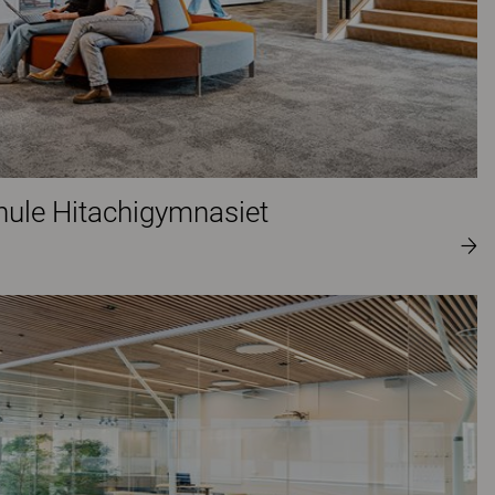
hule Hitachigymnasiet