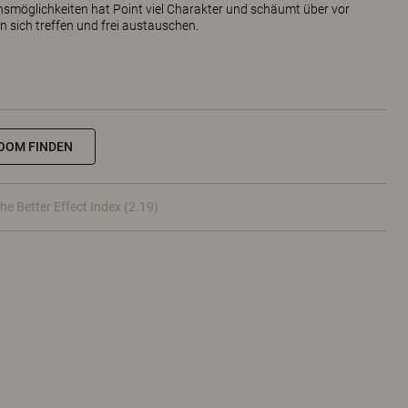
nsmöglichkeiten hat Point viel Charakter und schäumt über vor
n sich treffen und frei austauschen.
OOM FINDEN
he Better Effect Index (2.19)