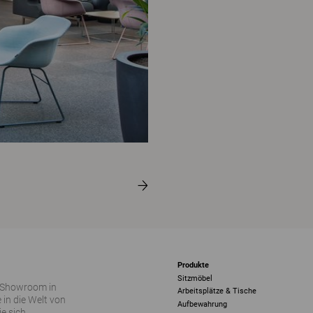
Produkte
Sitzmöbel
 Showroom in
Arbeitsplätze & Tische
 in die Welt von
Aufbewahrung
ie sich