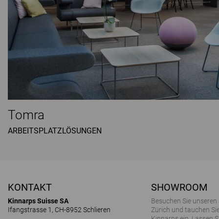
Tomra
ARBEITSPLATZLÖSUNGEN
KONTAKT
SHOWROOM
Kinnarps Suisse SA
Besuchen Sie unseren
Ifangstrasse 1, CH-8952 Schlieren
Zürich und tauchen Sie
Kinnarps ein. Lassen S