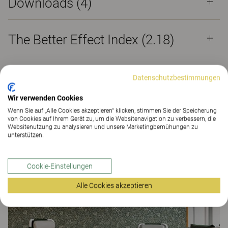
Downloads (
4
)
The Better Effect Index (2.18)
Datenschutzbestimmungen
Thyra
Wir verwenden Cookies
Wenn Sie auf „Alle Cookies akzeptieren“ klicken, stimmen Sie der Speicherung
von Cookies auf Ihrem Gerät zu, um die Websitenavigation zu verbessern, die
Die Polsterung ist austauschbar. Unterschiedliche
Websitenutzung zu analysieren und unsere Marketingbemühungen zu
unterstützen.
Stoffe können für ein kontrastreiches Farberlebnis
kombiniert werden. FSC®- und Möbelfakta-
zertifiziert.
Cookie-Einstellungen
Referenzen
Alle Cookies akzeptieren