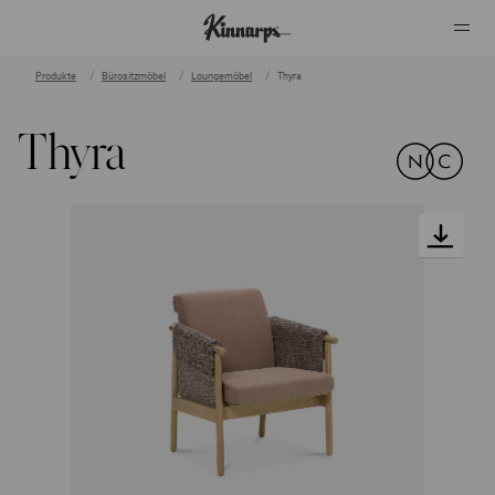
Produkte
Bürositzmöbel
Loungemöbel
Thyra
?
?
Thyra