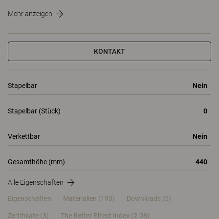
Mehr anzeigen
KONTAKT
Stapelbar
Nein
Stapelbar (Stück)
0
Verkettbar
Nein
Gesamthöhe (mm)
440
Alle Eigenschaften
Eigenschaften
Materialien
(193)
Downloads (5)
Zertifikate (
3
)
The Better Effect Index (2.08)