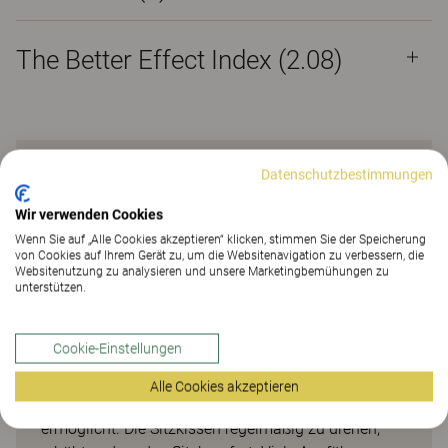
The Better Effect Index (2.08)
Klassisches Schlafsofa mit
Datenschutzbestimmungen
abnehmbarem Bezug
Wir verwenden Cookies
Wenn Sie auf „Alle Cookies akzeptieren“ klicken, stimmen Sie der Speicherung
von Cookies auf Ihrem Gerät zu, um die Websitenavigation zu verbessern, die
SCANDINAVIA ist ein äußerst komfortables
Websitenutzung zu analysieren und unsere Marketingbemühungen zu
Sektionssofa mit einem dezenten skandinavischen
unterstützen.
Design und viel Liebe zum Detail. Sein zeitloses
Design kommt nie aus der Mode – aber irgendwann
Cookie-Einstellungen
ist vielleicht ein neuer Stoff angesagt. Daher verfügt
es über abnehmbare Bezüge, sogar am Rahmen,
Alle Cookies akzeptieren
was eine einfache und kostengünstige Auffrischung
ermöglicht. Die Sitzkissen regelmäßig zu drehen,