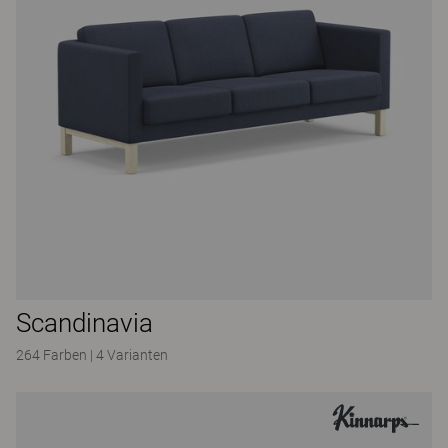
Scandinavia
264 Farben
|
4 Varianten